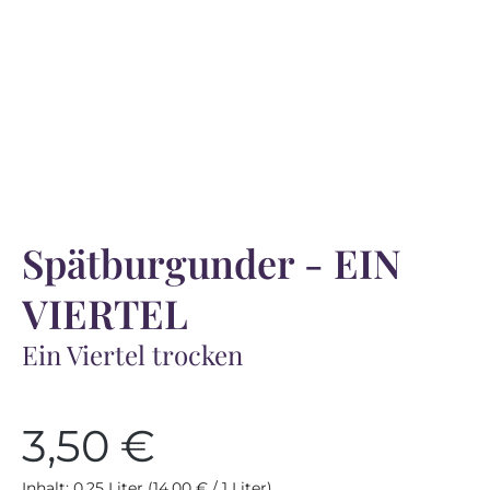
Spätburgunder - EIN
VIERTEL
Ein Viertel trocken
3,50 €
Regulärer Preis:
Inhalt:
0.25 Liter
(14,00 € / 1 Liter)