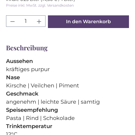
Preise inkl. MwSt. zzgl. Versandkosten
Produkt Anzahl: Gib den gewünschten 
In den Warenkorb
Beschreibung
Aussehen
kräftiges purpur
Nase
Kirsche | Veilchen | Piment
Geschmack
angenehm | leichte Säure | samtig
Speiseempfehlung
Pasta | Rind | Schokolade
Trinktemperatur
12°C