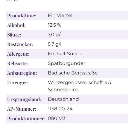
Produktlinie:
Ein Viertel
Alkohol:
12,5 %
Säure:
7,0 g/l
Restzucker:
5,7 g/l
Allergene:
Enthält Sulfite
Rebsorte:
Spätburgunder
Anbauregion:
Badische Bergstraße
Erzeuger:
Winzergenossenschaft eG
Schriesheim
Ursprungsland:
Deutschland
AP-Nummer:
1158-20-24
Produktnummer:
080223