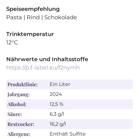
Speiseempfehlung
Pasta | Rind | Schokolade
Trinktemperatur
12°C
Nährwerte und Inhaltsstoffe
https://p.f-label.eu/f2nymh
Produktlinie:
Ein Liter
Jahrgang:
2024
Alkohol:
12,5 %
Säure:
6,3 g/l
Restzucker:
16,2 g/l
Allergene:
Enthält Sulfite