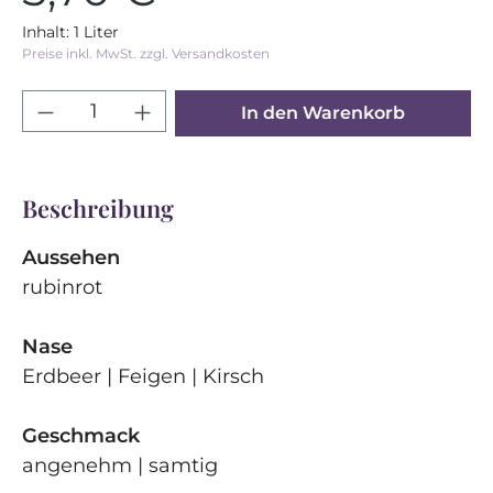
Regulärer Preis:
Inhalt:
1 Liter
Preise inkl. MwSt. zzgl. Versandkosten
Produkt Anzahl: Gib den gewünschten 
In den Warenkorb
Beschreibung
Aussehen
rubinrot
Nase
Erdbeer | Feigen | Kirsch
Geschmack
angenehm | samtig